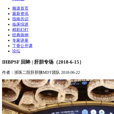
频道首页
最新资讯
指南共识
临床综述
精彩幻灯
经典病例
专家讲座
丁香公开课
论坛
IHBPSF 回眸 | 肝胆专场（2018-6-15）
作者：浙医二院肝胆胰MDT团队
2018-06-22