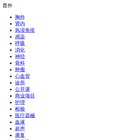
普外
胸外
肾内
风湿免疫
感染
呼吸
消化
神经
骨科
肿瘤
心血管
诊所
公开课
商业项目
护理
检验
医疗器械
血液
超声
康复