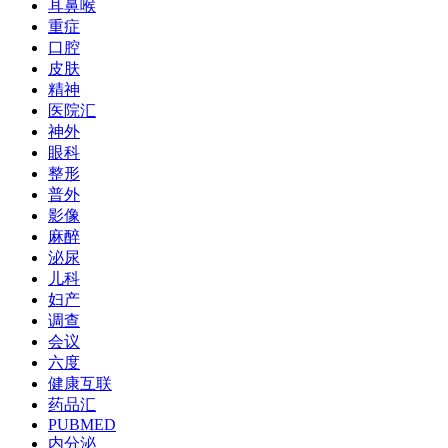
耳鼻喉
重症
口腔
皮肤
精神
医院汇
神外
眼科
整形
普外
影像
麻醉
泌尿
儿科
妇产
调查
会议
六度
健康互联
药品汇
PUBMED
内分泌