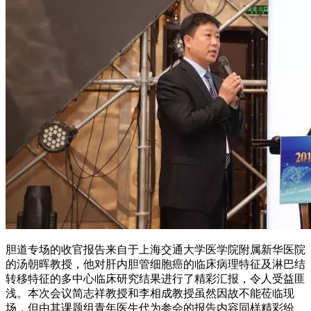
胆道专场的收官报告来自于上海交通大学医学院附属新华医院
的汤朝晖教授，他对肝内胆管细胞癌的临床病理特征及淋巴结
转移特征的多中心临床研究结果进行了精彩汇报，令人受益匪
浅。本次会议简志祥教授和李相成教授虽然因故不能莅临现
场，但由其课题组青年医生代为参会的报告内容同样精彩纷