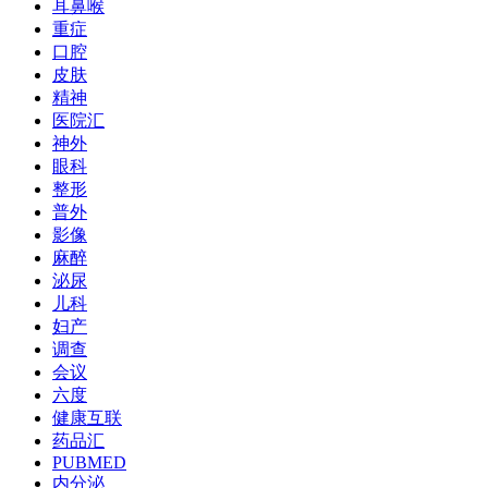
耳鼻喉
重症
口腔
皮肤
精神
医院汇
神外
眼科
整形
普外
影像
麻醉
泌尿
儿科
妇产
调查
会议
六度
健康互联
药品汇
PUBMED
内分泌