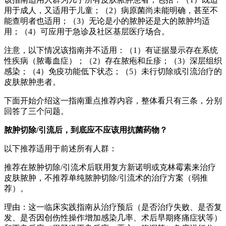
用于成人，又适用于儿童；（2）病原菌尚未能明确，甚至不
能查明者也适用；（3）无论是小的脓肿还是大的脓肿均适
用；（4）可应用于急诊及社区基层医疗场合。
注意，以下情况该指南并不适用：（1）有证据显示存在系统
性疾病（脓毒血症）；（2）存在脓疱和丘疹；（3）深层组织
感染；（4）免疫功能低下状态；（5）未行切除或引流治疗的
皮肤脓肿患者。
下面开始介绍这一指南重点推荐内容，整体看只有三条，分别
回答了三个问题。
脓肿切除/引流后，到底应不应该用抗菌药物？
以下推荐适用于前述所有人群：
推荐在脓肿切除/引流术后联用复方新诺明或克林霉素来治疗
皮肤脓肿，不推荐单纯脓肿切除/引流术的治疗方案（弱推
荐）。
理由：这一临床实践指南从治疗预后（是否治疗失败、是否复
发、是否因创伤性操作增加感染几率、术后早期疼痛症状等）