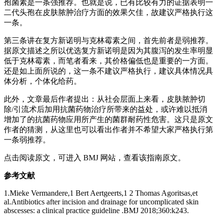
孢菌素是一条强推荐。也就是说，已有比较有力的证据表明一
二代头孢在皮肤脓肿治疗方面的效果欠佳，故建议严格执行这
一条。
第三条讲在复方新诺明与克林霉素之间，首先前者是弱推荐。
据原文描述之所以优选复方新诺明是因为其腹泻的发生率明显
低于克林霉素，而笔者看来，其价格偏低也是重要的一方面。
还是如上面所说的，这一条不建议严格执行，建议具体情况具
体分析，个体化给药。
此外，文章最后作者提出：从社会层面上来看，皮肤脓肿切
除/引流术后加用抗菌药物治疗所带来的益处，或许难以抵消
增加了的抗菌药物应用所产生的菌群耐药性危害。这只是原文
作者的猜测，从这里也可以看出作者并不希望大家严格执行第
一条弱推荐。
点击阅读原文，可进入 BMJ 网站，查看该指南原文。
参考文献
1.Mieke Vermandere,1 Bert Aertgeerts,1 2 Thomas Agoritsas,et
al.Antibiotics after incision and drainage for uncomplicated skin
abscesses: a clinical practice guideline .BMJ 2018;360:k243.