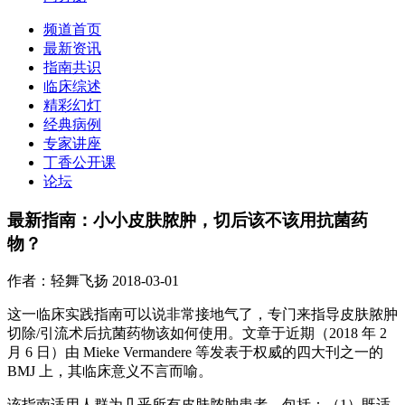
频道首页
最新资讯
指南共识
临床综述
精彩幻灯
经典病例
专家讲座
丁香公开课
论坛
最新指南：小小皮肤脓肿，切后该不该用抗菌药
物？
作者：轻舞飞扬
2018-03-01
这一临床实践指南可以说非常接地气了，专门来指导皮肤脓肿
切除/引流术后抗菌药物该如何使用。文章于近期（2018 年 2
月 6 日）由 Mieke Vermandere 等发表于权威的四大刊之一的
BMJ 上，其临床意义不言而喻。
该指南适用人群为几乎所有皮肤脓肿患者，包括：（1）既适