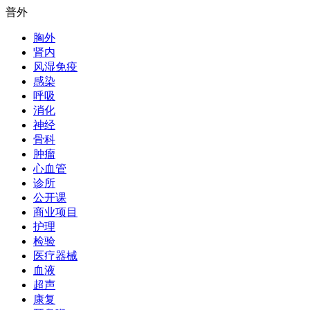
普外
胸外
肾内
风湿免疫
感染
呼吸
消化
神经
骨科
肿瘤
心血管
诊所
公开课
商业项目
护理
检验
医疗器械
血液
超声
康复