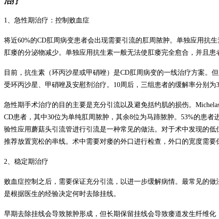
治疗
1
、急性期治疗：控制败血症
将近
60%
的
CD
肛周病变患者会出现需要引流的肛周脓肿。单独应用抗生
肛瘘的分泌物减少。单独应用抗生素一般无法使肛瘘完全愈合，并且患
目前，抗生素（环丙沙星或甲硝唑）是
CD
肛周病变的一线治疗方案。但
受环丙沙星、甲硝唑及安慰剂治疗。
10
周后，三组患者的缓解率分别为
急性期手术治疗的目的主要是充分引流以及避免括约肌的损伤。
Michelas
CD
患者，其中
30
位为单纯肛周脓肿，其余
8
位为马蹄脓肿。
53%
的患者
验性应用蘑菇头引流管进行引流是一种常见的做法。对于术中发现的低
推荐放置宽松的串线。术中需要对瘘的外口进行检查，外口的宽度需要
2
、稳定期治疗
败血症控制之后，需要保证充分引流，以进一步缓解病情。最常见的做
是根据医生的经验决定何时去除挂线。
早期去除挂线会导致脓肿形成，但长期保留挂线会导致瘘道发生纤维化