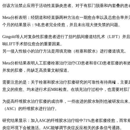
但该方法禁止应用于活动性直肠炎患者。对于有肛门脱垂和内套叠的患
Meta
分析表明：经阴道和经直肠两种方法在一期愈合率以及总愈合率并
个月的结果显示：
9
名患者完全痊愈，并且未出现大便失禁的问题。
Gingold
等人对复杂性肛瘘患者进行了括约肌间瘘道结扎术（
LIFT
）并
响
LIFT
手术部位愈合的重要因素。
另一侵入性较小的治疗方法是用填充物（栓塞和胶水）进行瘘道填充。
Meta
分析结果表明人工肛瘘栓塞治疗治疗
CD
患者和非
CD
患者肛瘘的有
并发的肛瘘，尚缺乏高质量文献报道。
需要注意的是：关于栓塞和胶水治疗肛瘘研究的可靠性有待商榷，主要
意义的痊愈、均未进行术后
MRI
检查。在填充治疗过程中，也需要对肛
为提高纤维胶水治疗肛瘘的成功率，一些改进的胶水制剂也被研发出来
（
ASC
）的纤维胶水进行治疗。
研究结果显示：加入
ASC
的纤维胶水治疗组中
71%
患者肛瘘痊愈，而常
炎症环境下会被激活。
ASC
能够调节炎症反应相关的多条信号通路。