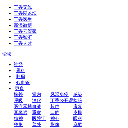
丁香无线
丁香园论坛
丁香医生
新浪微博
丁香云管家
丁香智汇
丁香人才
论坛
神经
骨科
肿瘤
心血管
更多
胸外
肾内
风湿免疫
感染
呼吸
消化
丁香公开课
检验
医疗器械
血液
超声
康复
耳鼻喉
重症
口腔
皮肤
精神
医院汇
神外
眼科
整形
普外
影像
麻醉