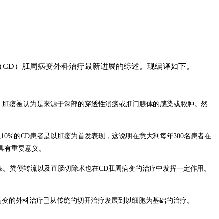
（
CD
）肛周病变外科治疗最新进展的综述。现编译如下。
，肛瘘被认为是来源于深部的穿透性溃疡或肛门腺体的感染或脓肿。然
在
10%
的
CD
患者是以肛瘘为首发表现，这说明在意大利每年
300
名患者在
具有重要意义。
%
。粪便转流以及直肠切除术也在
CD
肛周病变的治疗中发挥一定作用。
病变的外科治疗已从传统的切开治疗发展到以细胞为基础的治疗。