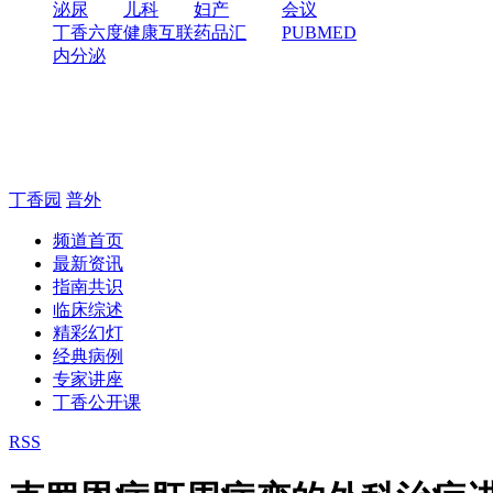
泌尿
儿科
妇产
会议
丁香六度
健康互联
药品汇
PUBMED
内分泌
丁香园
普外
频道首页
最新资讯
指南共识
临床综述
精彩幻灯
经典病例
专家讲座
丁香公开课
RSS