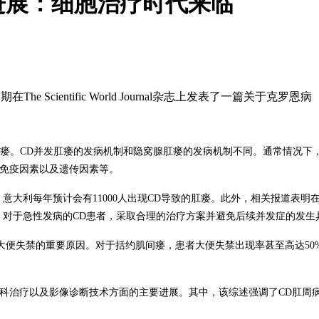
进展：细胞治疗时代来临
近期在
The Scientific World Journal
杂志上发表了一篇关于克罗恩病
瘘。
CD
并发肛瘘的发病机制和隐窝腺肛瘘的发病机制不同。通常情况下
免疫因素以及遗传因素等。
。意大利每年预计会有
11000
人出现
CD
导致的肛瘘。此外，相关报道表明
，对于急性发病的
CD
患者，采取合理的治疗方案并避免后续并发症的发生
大便失禁的重要原因。对于括约肌间瘘，患者大便失禁出现率甚至高达
50
科治疗以及影像诊断技术方面的主要进展。其中，该综述强调了
CD
肛周