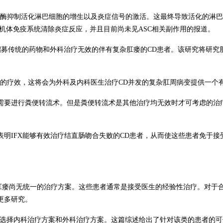
双加氧酶抑制活化淋巴细胞的增生以及炎症信号的激活。这最终导致活化的淋
活机体免疫系统清除炎症反应，并且目前尚未见ASC相关副作用的报道。
79）正在招募传统的药物和外科治疗无效的伴有复杂肛瘘的CD患者。该研究
充物的疗效，这将会为外科及内科医生治疗CD并发的复杂肛周病变提供一个
需要进行粪便转流术。但是粪便转流术是其他治疗均无效时才可考虑的治疗
明IFX能够有效治疗结直肠吻合失败的CD患者，从而使这些患者免于
肛瘘尚无统一的治疗方案。这些患者通常是接受医生的经验性治疗。对于
更多研究。
理选择内科治疗方案和外科治疗方案。这篇综述给出了针对该类的患者的可