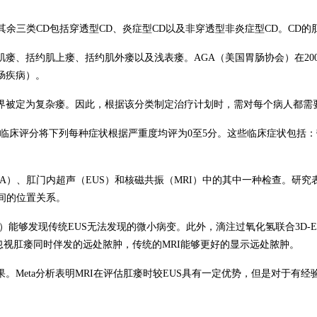
其余三类
CD
包括穿透型
CD
、炎症型
CD
以及非穿透型非炎症型
CD
。
CD
的
肌瘘、括约肌上瘘、括约肌外瘘以及浅表瘘。
AGA
（美国胃肠协会）在
20
肠疾病）。
界被定为复杂瘘。因此，根据该分类制定治疗计划时，需对每个病人都需
临床评分将下列每种症状根据严重度均评为
0
至
5
分。这些临床症状包括：
A
）、肛门内超声（
EUS
）和核磁共振（
MRI
）中的其中一种检查。研究
间的位置关系
。
）能够发现传统
EUS
无法发现的微小病变。此外，滴注过氧化氢联合
3D-
忽视肛瘘同时伴发的远处脓肿，传统的
MRI
能够更好的显示远处脓肿。
果。
Meta
分析表明
MRI
在评估肛瘘时较
EUS
具有一定优势，但是对于有经