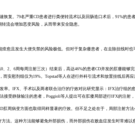
速恢复。
79
名严重
CD
患者进行粪便转流术以及回肠造口术后，
91%
的患
期转流会增加恶变风险，从而带来安全隐患。
能痊愈且发生大便失禁的风险极低。但对于复杂瘘患者，在去除挂线时也
第
0
、
2
、
6
周每周注射三次）结束后，高达
46%
的患者
CD
并发的肛瘘能够完
，而安慰剂组仅为
19%
。
Topstad
等人在进行外科引流术和放置挂线后再应
发率。
IFX
、手术以及两者联合治疗的疗效对比研究显示：
IFX
治疗组的
法接受静脉输注的患者，
Poggioli
等人提出可在肛瘘局部进行
IFX
的注射，
CD
肛周病变方面也取得同样显著的疗效。但不足之处在于，局部注射方法
疗方法。这种方法能够避免外部损伤，而外部损伤在败血症发生时常难以