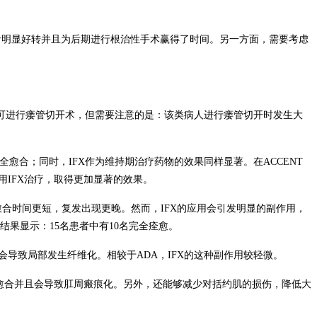
者明显好转并且为后期进行根治性手术赢得了时间。另一方面，需要考虑
可进行瘘管切开术，但需要注意的是：该类病人进行瘘管切开时发生大
全愈合；同时，
IFX
作为维持期治疗药物的效果同样显著。在
ACCENT
用
IFX
治疗，取得更加显著的效果。
愈合时间更短，复发出现更晚。然而，
IFX
的应用会引发明显的副作用，
结果显示：
15
名患者中有
10
名完全痊愈。
会导致局部发生纤维化。相较于
ADA
，
IFX
的这种副作用较轻微。
愈合并且会导致肛周瘢痕化。
另外，还能够减少对括约肌的损伤，降低大