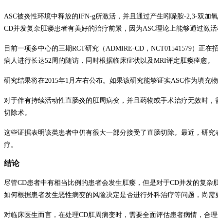
ASC
被
炎性环境中释放的
IFN-
g
所激活，并且通过产生吲哚胺-2,3-
CD并发复杂肛瘘患者有美好的治疗前景，因为ASC理论上能够通过激
目前一项多中心的三期RCT研究（ADMIRE-CD，NCT015415
病人进行长达52周的随访，同时根据临床症状以及MRI评定肛瘘痊愈。
研究结果将在2015年1月左右公布。如果该研究能够证实ASC作为填
对于伴有持续活动性直肠炎的肛周病变，并且药物或手术治疗无效时，
切除术。
这些证据表明该类患者中仍有很大一部分接受了直肠切除。最近，研究表
疗。
结论
尽管CD患者中有相当比例的患者会发生肛瘘，但是对于CD并发的复杂
如何根据患者发生恶性病变的风险决定是否进行外科治疗等问题，尚需
对临床医生而言，在处理CD肛周病变时，需要全面评估患者病情，合