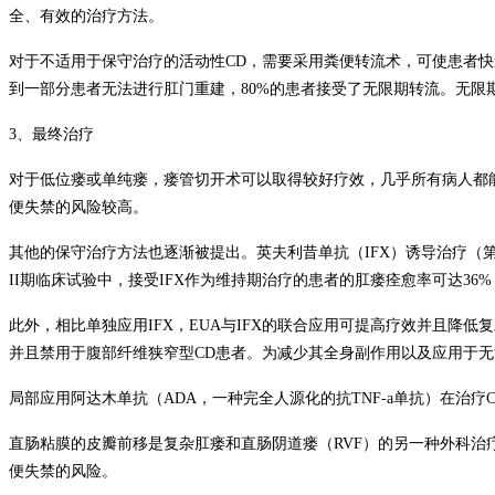
全、有效的治疗方法。
对于不适用于保守治疗的活动性
CD
，需要采用粪便转流术，可使患者快
到一部分患者无法进行肛门重建，80%的患者接受了无限期转流。无限
3
、最终治疗
对于低位瘘或单纯瘘，瘘管切开术可以取得较好疗效，几乎所有病人都
便失禁的风险较高。
其他的保守治疗方法也逐渐被提出。英夫利昔单抗（
IFX
）诱导治疗（
II
期临床试验中，接受
IFX
作为维持期治疗的患者的肛瘘痊愈率可达
36%
此外，相比单独应用
IFX
，
EUA
与
IFX
的联合应用可提高疗效并且降低复
并且禁用于腹部纤维狭窄型
CD
患者。为减少其全身副作用以及应用于无
局部应用阿达木单抗（
ADA
，一种完全人源化的抗
TNF-a
单抗）在治疗
直肠粘膜的皮瓣前移是复杂肛瘘和直肠阴道瘘（
RVF
）的另一种外科治
便失禁的风险。