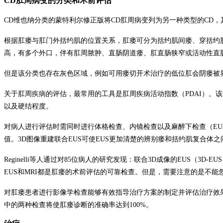
CD
肛周病变的分类和术前评估
CD
维也纳分类的蒙特利尔修正版将
CD
肛周病变列为另一种类型的
CD
，
根据肛瘘与肛门外括约肌的位置关系，肛瘘可分为括约肌间瘘、穿括约
高，有多个外口，伴有肛周脓肿、直肠阴道瘘、肛直肠狭窄或活动性直
但是该分类也存在灰色区域，例如可用瘘切开术治疗的低位肛会阴瘘被
关于肛周疾病的评估，最常用的工具是肛周疾病活动指数（
PDAI
）。该
以及硬结程度。
对病人进行评估时需同时进行体格检查、内镜检查以及麻醉下检查（
EU
值。
3D
图像重建联合
EUS
可使
EUS
更加清楚的辨别瘘和括约肌复合体之
Reginelli
等人通过对
85
位病人的研究发现：联合
3D
成像的
EUS
（
3D-EUS
EUS
和
MRI
都是肛瘘的术前评估的可靠检查。但是，需要注意的是不能
对肛瘘患者进行影像学检查能够有效指导治疗方案的制定并评估治疗效
中的两种检查将使肛瘘诊断的准确率达到
100%
。