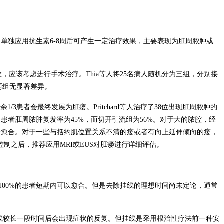
明单独应用抗生素
6-8
周后可产生一定治疗效果，主要表现为肛周脓肿或
效，应该考虑进行手术治疗。
Thia
等人将
25
名病人随机分为三组，分别接
两组无显著差异。
其余
1/3
患者会最终发展为肛瘘。
Pritchard
等人治疗了
38
位出现肛周脓肿的
组患者肛周脓肿复发率为
45%
，而切开引流组为
56%
。对于大的脓腔，经
全愈合。对于一些与括约肌位置关系不清的瘘或者有向上延伸倾向的瘘，
控制之后，推荐应用
MRI
或
EUS
对肛瘘进行详细评估。
100%
的患者短期内可以愈合。但是去除挂线的理想时间尚未定论，通常
线较长一段时间后会出现症状的反复。但挂线是采用根治性疗法前一种安