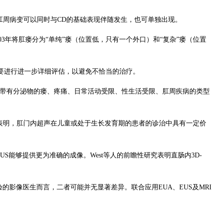
肛周病变可以同时与
CD
的基础表现伴随发生，也可单独出现。
03
年将肛瘘分为“单纯”瘘（位置低，只有一个外口）和“复杂”瘘（位置
要进行进一步详细评估，以避免不恰当的治疗。
带有分泌物的瘘、疼痛、日常活动受限、性生活受限、肛周疾病的类型
表明，肛门内超声在儿童或处于生长发育期的患者的诊治中具有一定价
EUS
能够提供更为准确的成像。
West
等人的前瞻性研究表明直肠内
3D-
验的影像医生而言，二者可能并无显著差异。联合应用
EUA
、
EUS
及
MRI