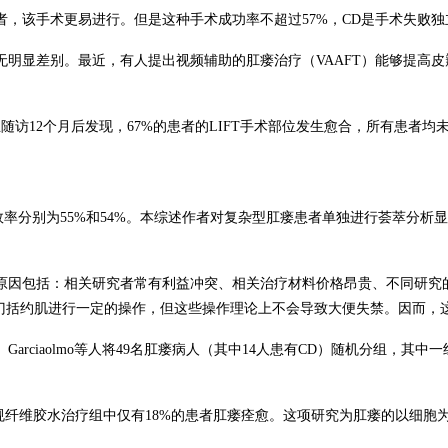
者，该手术更易进行。但是这种手术成功率不超过
57%
，
CD
是手术失败独
无明显差别。最近，有人提出视频辅助的肛瘘治疗（
VAAFT
）能够提高皮
且随访
12
个月后发现，
67%
的患者的
LIFT
手术部位发生愈合，所有患者均
效率分别为
55%
和
54%
。本综述作者对复杂型肛瘘患者单独进行荟萃分析显
原因包括：相关研究者常有利益冲突、相关治疗材料价格昂贵、不同研究
门括约肌进行一定的操作，但这些操作理论上不会导致大便失禁。因而，
。
Garciaolmo
等人将
49
名肛瘘病人（其中
14
人患有
CD
）随机分组，其中一
规纤维胶水治疗组中仅有
18%
的患者肛瘘痊愈。这项研究为肛瘘的以细胞