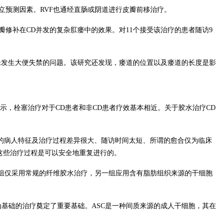
立预测因素。
RVF
也通经直肠或阴道进行皮瓣前移治疗。
瓣修补在
CD
并发的复杂肛瘘中的效果。对
11
个接受该治疗的患者随访
9
未发生大便失禁的问题。该研究还发现，瘘道的位置以及瘘道的长度是影
示，栓塞治疗对于
CD
患者和非
CD
患者疗效基本相近。关于胶水治疗
CD
的病人特征及治疗过程差异很大、随访时间太短、所谓的愈合仅为临床
这些治疗过程是可以安全地重复进行的。
组仅采用常规的纤维胶水治疗，另一组应用含有脂肪组织来源的干细胞
为基础的治疗奠定了重要基础。
ASC
是一种间质来源的成人干细胞，其在