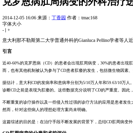
克罗恩病肛周病变的外科治疗
2014-12-05 16:06
来源：
丁香园
作者：tmac168
字体大小
-
|
+
意大利那不勒斯第二大学普通外科的
Gianluca Pellino
学者等人
引言
近
40-60%
的克罗恩病（
CD
）的患者会出现肛周病变，
30%
的患者出现肛
而，也有其他机制被认为参与了
CD
患者肛瘘的发生，包括微生物因素、
据估计，意大利
CD
的发病率和患病率分别为
5/10
万人年和
59.63/10
万人
诊断
CD
之前是表现为肛瘘的。这些数据充分说明了
CD
的严重度。因此
不断重复的诊疗操作以及一些侵入性过强的诊疗方法的应用是患者发生
然而，针对这些病人的理想处理方案尚未明确。
这篇综述的目的是：在治疗手段不断发展的背景下，总结
CD
肛周病变外