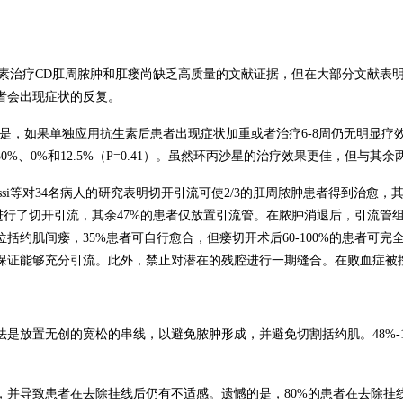
素治疗
CD
肛周脓肿和肛瘘尚缺乏高质量的文献证据，但在大部分文献表
者会出现症状的反复。
是，如果单独应用抗生素后患者出现症状加重或者治疗
6-8
周仍无明显疗
30%
、
0%
和
12.5%
（
P=0.41
）。虽然环丙沙星的治疗效果更佳，但与其余
si
等对
34
名病人的研究表明切开引流可使
2/3
的肛周脓肿患者得到治愈，
进行了切开引流，其余
47%
的患者仅放置引流管。在脓肿消退后，引流管
位括约肌间瘘，
35%
患者可自行愈合，但瘘切开术后
60-100%
的患者可完
保证能够充分引流。此外，禁止对潜在的残腔进行一期缝合。在败血症被
法是放置无创的宽松的串线，以避免脓肿形成，并避免切割括约肌。
48%-
，并导致患者在去除挂线后仍有不适感。遗憾的是，
80%
的患者在去除挂